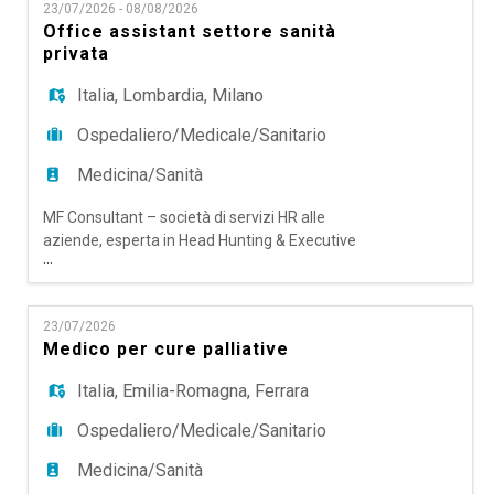
EN
23/07/2026 - 08/08/2026
Specialist - Area fatturazione Sede di lavoro:
Office assistant settore sanità
Milano Nord-Est (nelle vicinanze della fermata
privata
M1 Sesto Rondò / Sesto M
FR
Italia
,
Lombardia
,
Milano
Ospedaliero/Medicale/Sanitario
IT
Medicina/Sanità
MF Consultant – società di servizi HR alle
DE
aziende, esperta in Head Hunting & Executive
...
Search, Talent Acquisition Outsourcing e RPO,
Temporary Manager e Coaching & Mentoring,
ES
ricerca per importante cliente settore sanitario
23/07/2026
privato di eccellenza un Office Assistant.
Medico per cure palliative
Responsabilità: • Assicurare la corretta gestione
delle attività quotidiane d
PT
Italia
,
Emilia-Romagna
,
Ferrara
Ospedaliero/Medicale/Sanitario
Medicina/Sanità