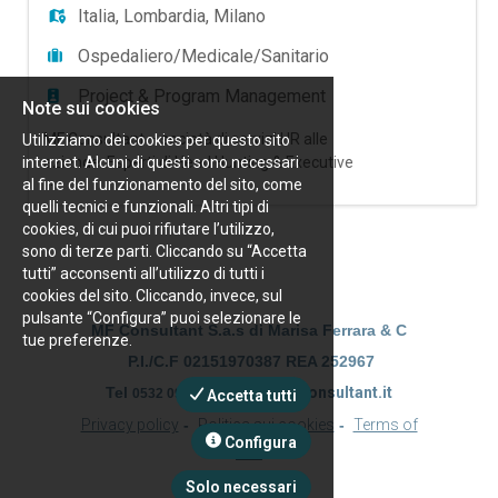
Italia
,
Lombardia
,
Milano
Ospedaliero/Medicale/Sanitario
Project & Program Management
Note sui cookies
MF Consultant – società di servizi HR alle
Utilizziamo dei cookies per questo sito
internet. Alcuni di questi sono necessari
aziende. Esperti di Head Hunting & Executive
...
al fine del funzionamento del sito, come
Search; Talent Acquisition Outsourching e RPO,
quelli tecnici e funzionali. Altri tipi di
Temporary Manager e Coaching & Mentoring,
cookies, di cui puoi rifiutare l’utilizzo,
ricerca per importante cliente settore Sanità
sono di terze parti. Cliccando su “Accetta
Privata/Convenzionata un Site Operation
tutti” acconsenti all’utilizzo di tutti i
Specialist Sede di lavoro: Nord Est Milano Per
cookies del sito. Cliccando, invece, sul
un'importante realtà ospedaliera priva
pulsante “Configura” puoi selezionare le
MF Consultant S.a.s di Marisa Ferrara & C
tue preferenze.
P.I./C.F 02151970387 REA 252967
Tel
|
info@mfconsultant.it
0532 091344
Accetta tutti
Privacy policy
-
Politica sui cookies
-
Terms of
Configura
Use
Solo necessari