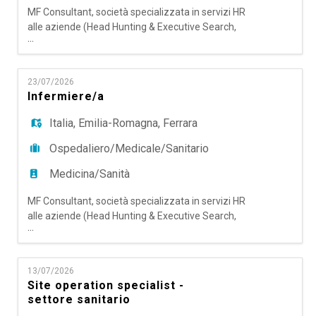
MF Consultant, società specializzata in servizi HR
alle aziende (Head Hunting & Executive Search,
...
Talent Acquisition Outsourcing & RPO,
Temporary Management e Coaching), ricerca per
un'importante realtà sanitaria non profit
23/07/2026
operante nel settore delle Cure Palliative
Infermiere/a
Domiciliari una figura di Medico per Cure
Palliative, con sede a Ferrara e Provinci
Italia
,
Emilia-Romagna
,
Ferrara
Ospedaliero/Medicale/Sanitario
Medicina/Sanità
MF Consultant, società specializzata in servizi HR
alle aziende (Head Hunting & Executive Search,
...
Talent Acquisition Outsourcing & RPO,
Temporary Management e Coaching), ricerca per
un'importante realtà sanitaria non profit
13/07/2026
operante nel settore delle Cure Palliative
Site operation specialist -
Domiciliari una figura di Infermiere/a, con sede a
settore sanitario
Ferrara e Litorale Ferrarese.