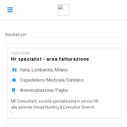
Home
Risultati per:
Offerte
23/07/2026
Hr specialist - area fatturazione
di
Carica
Italia
,
Lombardia
,
Milano
Ospedaliero/Medicale/Sanitario
lavoro
il
Login
Amministrazione/Paghe
MF Consultant, società specializzata in servizi HR
CV
Lingua
alle aziende (Head Hunting & Executive Search,
...
Talent Acquisition Outsourcing & RPO,
Temporary Management e Coaching), ricerca per
importante azienda cliente una figura di: HR