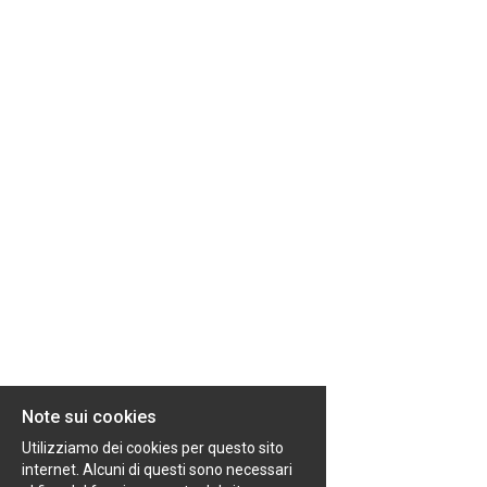
EN
organizzativo. Lavoriamo ogni giorno con un
approccio fortemente consulenziale, mettendo
al centro il valore delle persone e costruendo
FR
relazion
IT
DE
ES
PT
Note sui cookies
Utilizziamo dei cookies per questo sito
internet. Alcuni di questi sono necessari