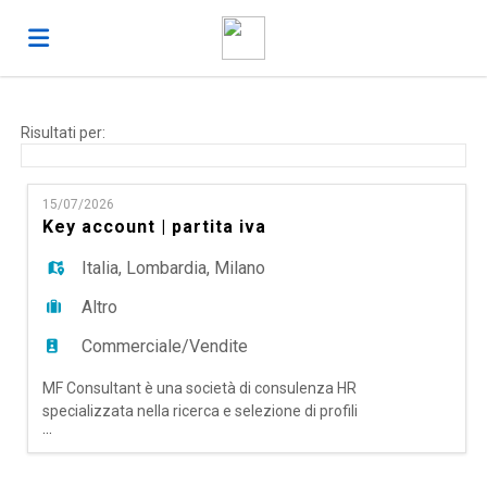
Home
Risultati per:
Offerte
15/07/2026
Key account | partita iva
di
Carica
Italia
,
Lombardia
,
Milano
Altro
lavoro
il
Login
Commerciale/Vendite
MF Consultant è una società di consulenza HR
CV
Lingua
specializzata nella ricerca e selezione di profili
...
Executive e Middle Management, Temporary
Management, Assessment, Coaching,
Formazione Manageriale e sviluppo