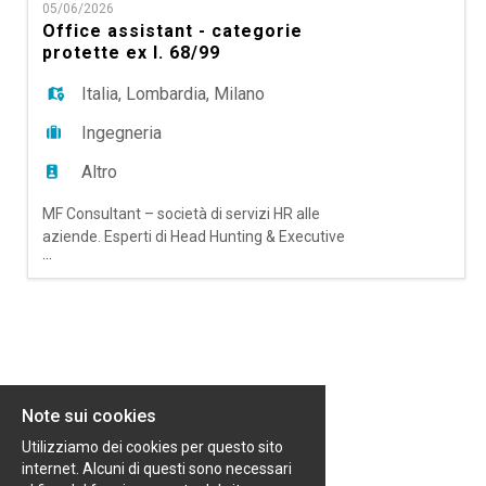
EN
05/06/2026
operante nel settore dei servizi di pagamento
Office assistant - categorie
digitale, siamo alla ricerca di un/una Business
protette ex l. 68/99
Analyst, su Milano, che, riportando dir
FR
Italia
,
Lombardia
,
Milano
Ingegneria
IT
Altro
MF Consultant – società di servizi HR alle
DE
aziende. Esperti di Head Hunting & Executive
...
Search; Talent Acquisition Outsourching e RPO,
Temporary Manager e Coaching & Mentoring,
ES
ricerca per importante azienda cliente un/una
Office Assistant, L.68/99 su Milano. La risorsa si
occuperà di supportare le funzioni
amministrative e logistiche attraverso l
PT
Note sui cookies
Utilizziamo dei cookies per questo sito
internet. Alcuni di questi sono necessari