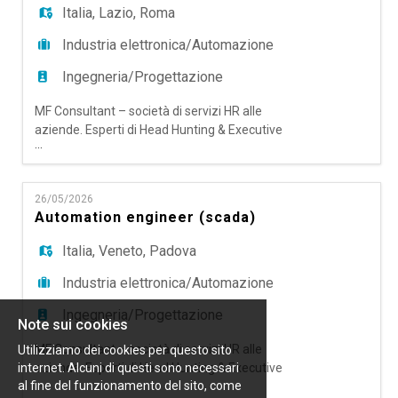
Italia
,
Lazio
,
Roma
Industria elettronica/Automazione
Ingegneria/Progettazione
MF Consultant – società di servizi HR alle
aziende. Esperti di Head Hunting & Executive
...
Search; Talent Acquisition Outsourching e RPO,
Temporary Manager e Coaching & Mentoring,
ricerca per importante cliente settore
26/05/2026
automazione un Sales Area Manager - Lazio.
Automation engineer (scada)
Responsabilità: - Assicurare la pianificazione, la
realizzazione e l'incremento delle a
Italia
,
Veneto
,
Padova
Industria elettronica/Automazione
Ingegneria/Progettazione
Note sui cookies
MF Consultant – società di servizi HR alle
Utilizziamo dei cookies per questo sito
internet. Alcuni di questi sono necessari
aziende. Esperti di Head Hunting & Executive
...
al fine del funzionamento del sito, come
Search; Talent Acquisition Outsourching e RPO,