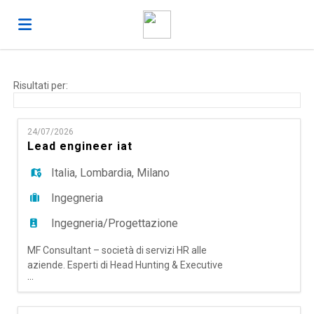
Home
Risultati per:
Offerte
24/07/2026
Lead engineer iat
di
Carica
Italia
,
Lombardia
,
Milano
Ingegneria
lavoro
il
Login
Ingegneria/Progettazione
MF Consultant – società di servizi HR alle
CV
Lingua
aziende. Esperti di Head Hunting & Executive
...
Search; Talent Acquisition Outsourching e RPO,
Temporary Manager e Coaching & Mentoring,
ricerca per un'importante realtà operante in