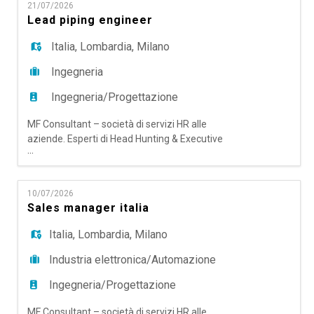
EN
21/07/2026
ambito EPC a livello internazionale, punto di
Lead piping engineer
riferimento nel settore Oil & Gas, un/una Lead
Engineer IAT su Milano. Il Lead
Italia
,
Lombardia
,
Milano
FR
Ingegneria
IT
Ingegneria/Progettazione
MF Consultant – società di servizi HR alle
aziende. Esperti di Head Hunting & Executive
DE
...
Search; Talent Acquisition Outsourching e RPO,
Temporary Manager e Coaching & Mentoring,
ricerca per un'importante realtà operante in
ES
10/07/2026
ambito EPC a livello internazionale, punto di
Sales manager italia
riferimento nel settore Oil & Gas, un/una Lead
Piping Engineer su Milano. La r
Italia
,
Lombardia
,
Milano
PT
Industria elettronica/Automazione
Ingegneria/Progettazione
MF Consultant – società di servizi HR alle