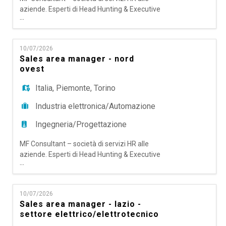
aziende. Esperti di Head Hunting & Executive
...
Search; Talent Acquisition Outsourching e RPO,
Temporary Manager e Coaching & Mentoring,
ricerca per importante cliente settore
10/07/2026
automazione un Sales Manager Italia.
Sales area manager - nord
Responsabilità - Definire, pianificare e
ovest
implementare la strategia commerciale
nazionale, in li
Italia
,
Piemonte
,
Torino
Industria elettronica/Automazione
Ingegneria/Progettazione
MF Consultant – società di servizi HR alle
aziende. Esperti di Head Hunting & Executive
...
Search; Talent Acquisition Outsourching e RPO,
Temporary Manager e Coaching & Mentoring,
ricerca per importante cliente settore
10/07/2026
automazione un Sales Area Manager Nord Ovest
Sales area manager - lazio -
Responsabilità: - Assicurare la pianificazione,
settore elettrico/elettrotecnico
la realizzazione e l'incremento