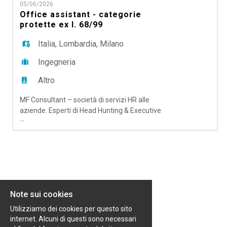
EN
05/06/2026
operante nel settore dei servizi di pagamento
Office assistant - categorie
digitale, siamo alla ricerca di un/una Business
protette ex l. 68/99
Analyst, su Milano, che, riportando dir
FR
Italia
,
Lombardia
,
Milano
Ingegneria
IT
Altro
MF Consultant – società di servizi HR alle
DE
aziende. Esperti di Head Hunting & Executive
...
Search; Talent Acquisition Outsourching e RPO,
Temporary Manager e Coaching & Mentoring,
ES
ricerca per importante azienda cliente un/una
Office Assistant, L.68/99 su Milano. La risorsa si
occuperà di supportare le funzioni
amministrative e logistiche attraverso l
PT
Note sui cookies
Utilizziamo dei cookies per questo sito
internet. Alcuni di questi sono necessari