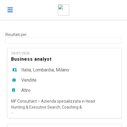
Home
Risultati per:
Offerte
29/07/2026
Business analyst
di
Carica
Italia
,
Lombardia
,
Milano
Vendite
lavoro
il
Login
Altro
MF Consultant – Azienda specializzata in Head
CV
Lingua
Hunting & Executive Search, Coaching &
...
Mentoring, Training & Development e HR Solution
(Temporary Management, Outplacement e
Performance Management) per una solida realtà