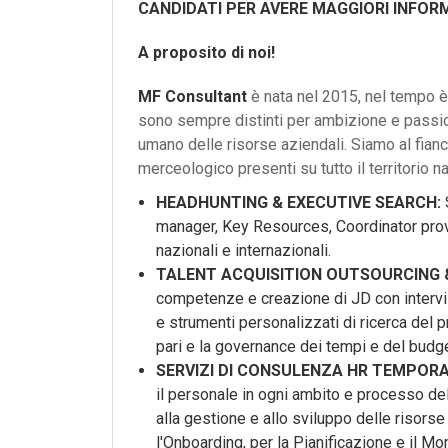
CANDIDATI PER AVERE MAGGIORI INFORM
A proposito di noi!
MF Consultant
è nata nel 2015, nel tempo è 
sono sempre distinti per ambizione e passion
umano delle risorse aziendali. Siamo al fian
merceologico presenti su tutto il territorio n
HEADHUNTING & EXECUTIVE SEARCH:
manager, Key Resources, Coordinator prove
nazionali e internazionali.
TALENT ACQUISITION OUTSOURCING 
competenze e creazione di JD con intervi
e strumenti personalizzati di ricerca del pr
pari e la governance dei tempi e del budge
SERVIZI DI CONSULENZA HR TEMPOR
il personale in ogni ambito e processo dell
alla gestione e allo sviluppo delle risors
l'Onboarding, per la Pianificazione e il M