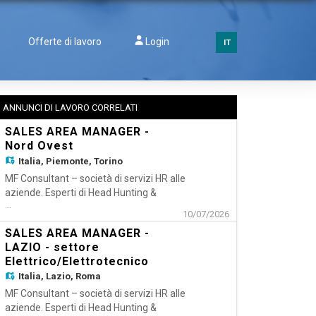
Offerte di lavoro
Login
IT
ANNUNCI DI LAVORO CORRELATI
SALES AREA MANAGER -
Nord Ovest
Italia,
Piemonte, Torino
MF Consultant – società di servizi HR alle
aziende. Esperti di Head Hunting &
...
Executive Search; Talent Acquisition
10/07/2026
Outsourching e RPO, Temporary Manager e
SALES AREA MANAGER -
Coaching & Mentoring, ricerca per
LAZIO - settore
importante cliente settore automazione un
Elettrico/Elettrotecnico
Sales Area Manager Nord Ovest
Italia,
Lazio, Roma
Responsabilità: - Assicurare la
MF Consultant – società di servizi HR alle
aziende. Esperti di Head Hunting &