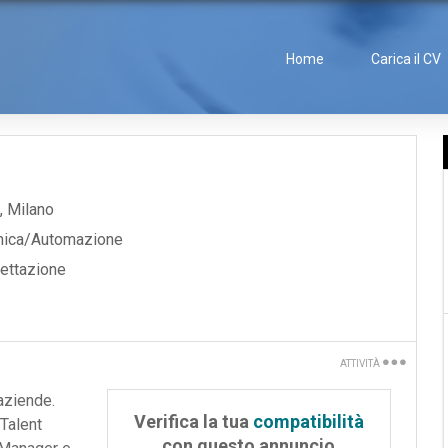
Home
Carica il CV
,
Milano
ronica/Automazione
ettazione
ATTIVITÀ
Stampa
aziende.
Verifica la tua
compatibilità
Talent
Dillo a un amico
con questo annuncio