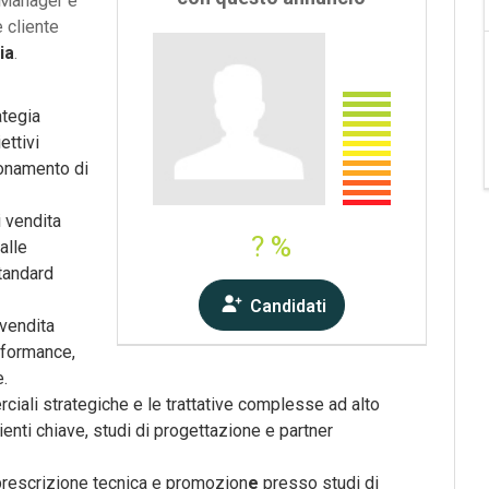
 Manager e
 cliente
ia
.
ategia
ettivi
ionamento di
i vendita
? %
alle
standard
Candidati
 vendita
rformance,
e.
ciali strategiche e le trattative complesse ad alto
ienti chiave, studi di progettazione e partner
i prescrizione tecnica e promozion
e
presso studi di