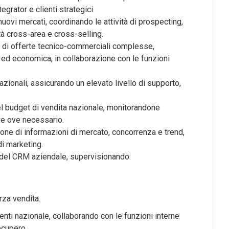
grator e clienti strategici.
uovi mercati, coordinando le attività di prospecting,
tà cross-area e cross-selling.
e di offerte tecnico-commerciali complesse,
 ed economica, in collaborazione con le funzioni
 nazionali, assicurando un elevato livello di supporto,
del budget di vendita nazionale, monitorandone
ve ove necessario.
isione di informazioni di mercato, concorrenza e trend,
di marketing.
to del CRM aziendale, supervisionando:
rza vendita.
ienti nazionale, collaborando con le funzioni interne
ecupero.