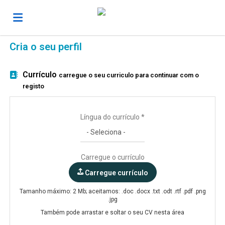
Cria o seu perfil
Página
Currículo
carregue o seu curriculo para continuar com o
inicial
Ofertas
registo
Língua do currículo *
de
Regista-
emprego
te
Iniciar
Carregue o currículo
Carregue currículo
sessão
Língua
Tamanho máximo: 2 Mb; aceitamos: .doc .docx .txt .odt .rtf .pdf .png
.jpg
Também pode arrastar e soltar o seu CV nesta área