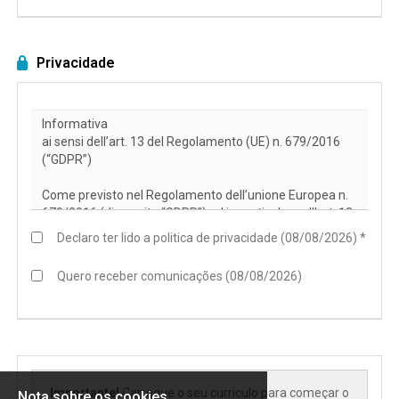
EN
Privacidade
FR
IT
DE
Declaro ter lido a politica de privacidade (08/08/2026) *
ES
Quero receber comunicações (08/08/2026)
PT
Importante!
Carregue o seu curriculo para começar o
Nota sobre os cookies