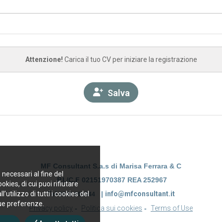
Attenzione!
Carica il tuo CV per iniziare la registrazione
Salva
MF Consultant S.a.s di Marisa Ferrara & C
 necessari al fine del
P.I./C.F 02151970387 REA 252967
okies, di cui puoi rifiutare
’utilizzo di tutti i cookies del
Tel
|
info@mfconsultant.it
0532 091344
tue preferenze.
Privacy policy
-
Politica sui cookies
-
Terms of Use