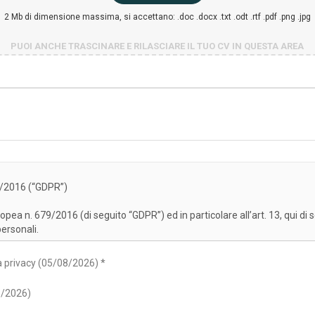
2 Mb di dimensione massima, si accettano: .doc .docx .txt .odt .rtf .pdf .png .jpg
PUOI ANCHE TRASCINARE E RILASCIARE IL TUO CV IN QUESTA AREA
va privacy (05/08/2026) *
8/2026)